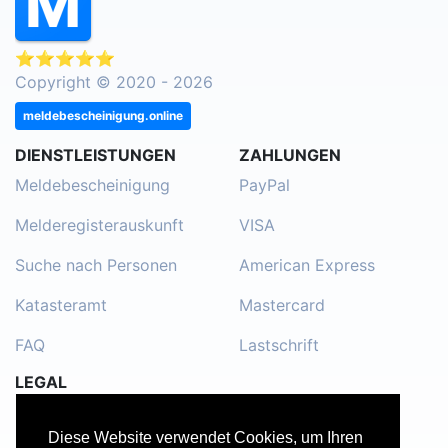
⭐⭐⭐⭐⭐
Copyright © 2020 - 2026
meldebescheinigung.online
DIENSTLEISTUNGEN
ZAHLUNGEN
Meldebescheinigung
PayPal
Melderegisterauskunft
VISA
Suche nach Personen
American Express
Katasteramt
Mastercard
FAQ
Lastschrift
LEGAL
Impressum
Diese Website verwendet Cookies, um Ihren