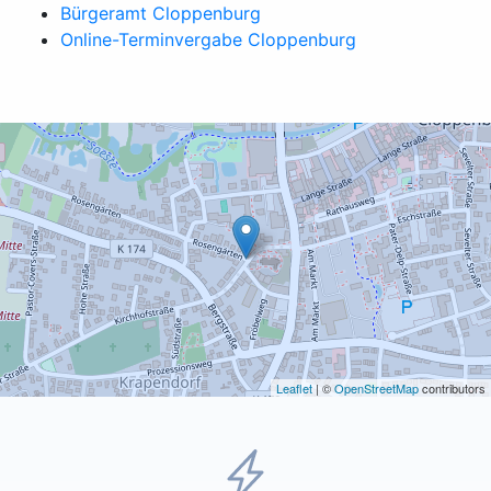
Bürgeramt Cloppenburg
Online-Terminvergabe Cloppenburg
Leaflet
| ©
OpenStreetMap
contributors