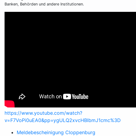
Banken, Behörden und andere Institutionen.
https://www.youtube.com/watch?
v=F7VoPi0uEA0&pp=ygULQ2xvcHBlbmJ1cmc%3D
Meldebescheinigung Cloppenburg