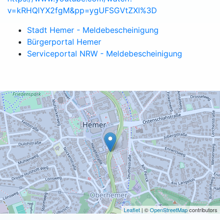
v=kRHQlYX2fgM&pp=ygUFSGVtZXI%3D
Stadt Hemer - Meldebescheinigung
Bürgerportal Hemer
Serviceportal NRW - Meldebescheinigung
Leaflet
| ©
OpenStreetMap
contributors