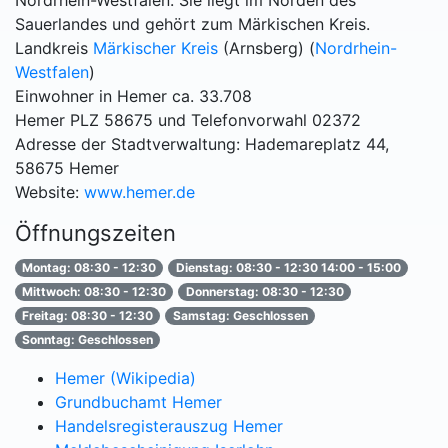
Nordrhein-Westfalen. Sie liegt im Norden des
Sauerlandes und gehört zum Märkischen Kreis.
Landkreis
Märkischer Kreis
(Arnsberg) (
Nordrhein-
Westfalen
)
Einwohner in Hemer ca. 33.708
Hemer PLZ 58675 und Telefonvorwahl 02372
Adresse der Stadtverwaltung: Hademareplatz 44,
58675 Hemer
Website:
www.hemer.de
Öffnungszeiten
Montag: 08:30 - 12:30
Dienstag: 08:30 - 12:30 14:00 - 15:00
Mittwoch: 08:30 - 12:30
Donnerstag: 08:30 - 12:30
Freitag: 08:30 - 12:30
Samstag: Geschlossen
Sonntag: Geschlossen
Hemer (Wikipedia)
Grundbuchamt Hemer
Handelsregisterauszug Hemer