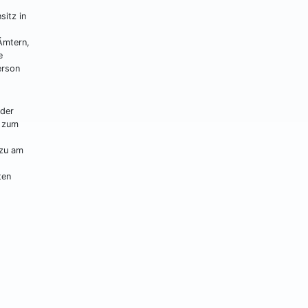
sitz in
Ämtern,
e
erson
 der
e zum
azu am
ten