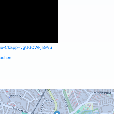
7sie-Ck&pp=ygUGQWFjaGVu
Aachen