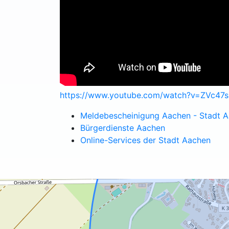
https://www.youtube.com/watch?v=ZVc4
Meldebescheinigung Aachen - Stadt 
Bürgerdienste Aachen
Online-Services der Stadt Aachen