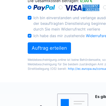
Die Gesamtkosten betragen:
0,00 €
Ich bin einverstanden und verlange ausdr
der beauftragten Dienstleistung beginnen
durch Sie mein Widerrufrecht verliere
Ich habe das mir zustehende
Widerrufsr
Auftrag erteilen
Meldebescheinigung.online ist keine Behördenseite, sond
Meldebescheinigung für Sie beidem zuständigen Amt zu
Streitbeilegung (OS) bereit:
http://ec.europa.eu/cons
Es gi