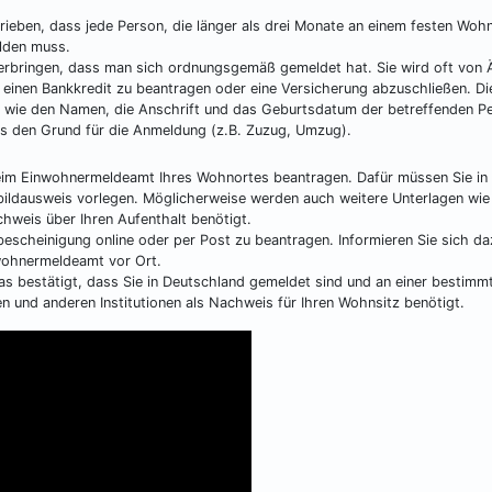
eben, dass jede Person, die länger als drei Monate an einem festen Wohn
lden muss.
erbringen, dass man sich ordnungsgemäß gemeldet hat. Sie wird oft von 
 einen Bankkredit zu beantragen oder eine Versicherung abzuschließen. Di
n wie den Namen, die Anschrift und das Geburtsdatum der betreffenden P
s den Grund für die Anmeldung (z.B. Zuzug, Umzug).
eim Einwohnermeldeamt Ihres Wohnortes beantragen. Dafür müssen Sie in
tbildausweis vorlegen. Möglicherweise werden auch weitere Unterlagen wi
chweis über Ihren Aufenthalt benötigt.
escheinigung online oder per Post zu beantragen. Informieren Sie sich d
wohnermeldeamt vor Ort.
das bestätigt, dass Sie in Deutschland gemeldet sind und an einer bestimm
n und anderen Institutionen als Nachweis für Ihren Wohnsitz benötigt.