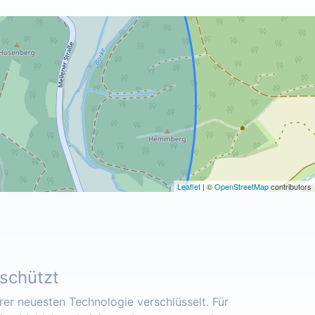
Leaflet
| ©
OpenStreetMap
contributors
eschützt
er neuesten Technologie verschlüsselt. Für