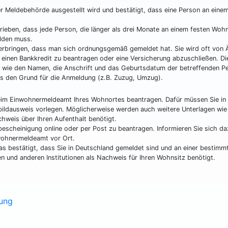
r Meldebehörde ausgestellt wird und bestätigt, dass eine Person an eine
eben, dass jede Person, die länger als drei Monate an einem festen Wohn
lden muss.
erbringen, dass man sich ordnungsgemäß gemeldet hat. Sie wird oft von 
 einen Bankkredit zu beantragen oder eine Versicherung abzuschließen. Di
n wie den Namen, die Anschrift und das Geburtsdatum der betreffenden P
s den Grund für die Anmeldung (z.B. Zuzug, Umzug).
eim Einwohnermeldeamt Ihres Wohnortes beantragen. Dafür müssen Sie in
tbildausweis vorlegen. Möglicherweise werden auch weitere Unterlagen wi
chweis über Ihren Aufenthalt benötigt.
escheinigung online oder per Post zu beantragen. Informieren Sie sich d
wohnermeldeamt vor Ort.
das bestätigt, dass Sie in Deutschland gemeldet sind und an einer bestimm
n und anderen Institutionen als Nachweis für Ihren Wohnsitz benötigt.
gung