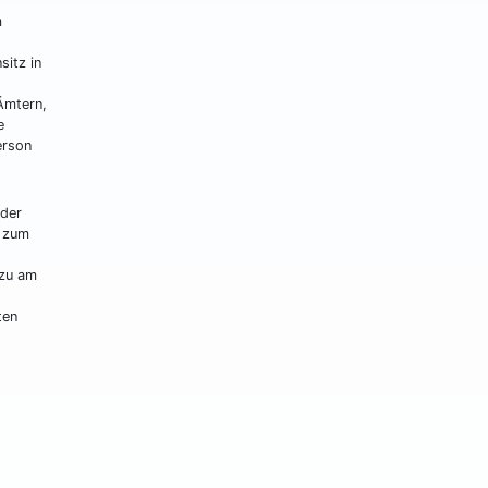
m
sitz in
Ämtern,
e
erson
 der
e zum
azu am
ten