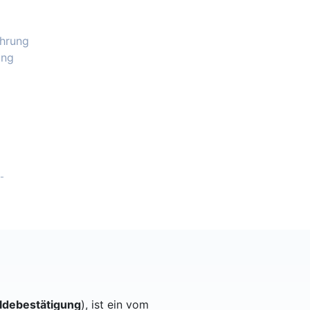
ührung
ung
-
debestätigung
), ist ein vom