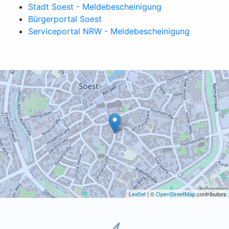
Stadt Soest - Meldebescheinigung
Bürgerportal Soest
Serviceportal NRW - Meldebescheinigung
Leaflet
| ©
OpenStreetMap
contributors