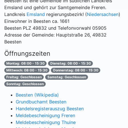
Beesten ist eine Gemeinde im südlichen Landkreis
Emsland und gehört zur Samtgemeinde Freren.
Landkreis
Emsland
regierungsbezirk! (
Niedersachsen
)
Einwohner in Beesten ca. 1661
Beesten PLZ 49832 und Telefonvorwahl 05905
Adresse der Gemeinde: Hauptstraße 26, 49832
Beesten
Öffnungszeiten
Montag: 08:00 - 15:30
Dienstag: 08:00 - 15:30
Mittwoch: 08:00 - 15:30
Donnerstag: 08:00 - 15:30
Freitag: Geschlossen
Samstag: Geschlossen
Sonntag: Geschlossen
Beesten (Wikipedia)
Grundbuchamt Beesten
Handelsregisterauszug Beesten
Meldebescheinigung Freren
Meldebescheinigung Thuine