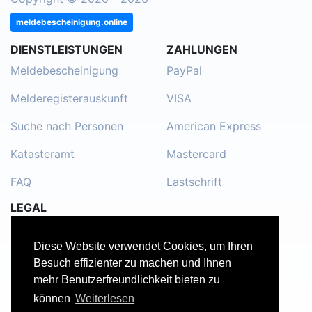
meldebescheinigung.online
DIENSTLEISTUNGEN
ZAHLUNGEN
Meldebescheinigung
PayPal
Melderegisterauskunft
VISA
Suche nach Personen
American Express
Katasteramt
Mastercard
FAQ
Lastschrift
LEGAL
Impressum
Diese Website verwendet Cookies, um Ihren
Kontakt
Besuch effizienter zu machen und Ihnen
mehr Benutzerfreundlichkeit bieten zu
Datenschutzerklärung
können
Weiterlesen