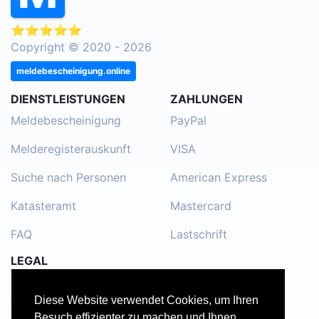
⭐⭐⭐⭐⭐
Copyright © 2020 - 2026
meldebescheinigung.online
DIENSTLEISTUNGEN
ZAHLUNGEN
Meldebescheinigung
PayPal
Melderegisterauskunft
VISA
Suche nach Personen
American Express
Katasteramt
Mastercard
FAQ
Lastschrift
LEGAL
Impressum
Diese Website verwendet Cookies, um Ihren
Kontakt
Besuch effizienter zu machen und Ihnen