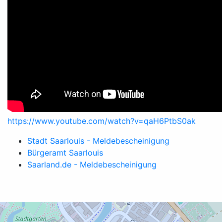
https://www.youtube.com/watch?v=qaH6PtbS0ak
Stadt Saarlouis - Meldebescheinigung
Bürgeramt Saarlouis
Saarland.de - Meldebescheinigung