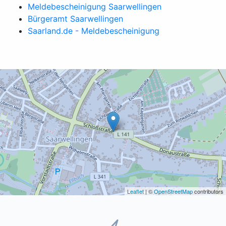
Meldebescheinigung Saarwellingen
Bürgeramt Saarwellingen
Saarland.de - Meldebescheinigung
Leaflet
| ©
OpenStreetMap
contributors