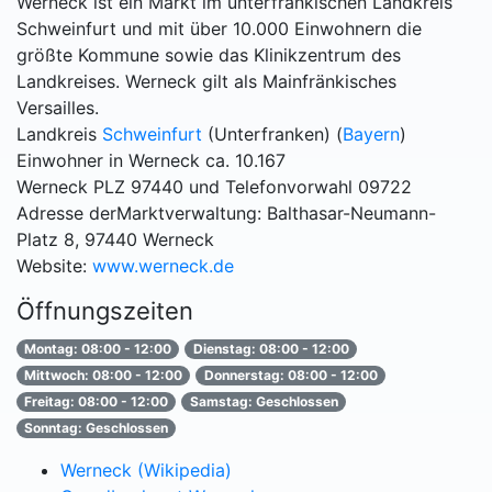
Werneck ist ein Markt im unterfränkischen Landkreis
Schweinfurt und mit über 10.000 Einwohnern die
größte Kommune sowie das Klinikzentrum des
Landkreises. Werneck gilt als Mainfränkisches
Versailles.
Landkreis
Schweinfurt
(Unterfranken) (
Bayern
)
Einwohner in Werneck ca. 10.167
Werneck PLZ 97440 und Telefonvorwahl 09722
Adresse derMarktverwaltung: Balthasar-Neumann-
Platz 8, 97440 Werneck
Website:
www.werneck.de
Öffnungszeiten
Montag: 08:00 - 12:00
Dienstag: 08:00 - 12:00
Mittwoch: 08:00 - 12:00
Donnerstag: 08:00 - 12:00
Freitag: 08:00 - 12:00
Samstag: Geschlossen
Sonntag: Geschlossen
Werneck (Wikipedia)