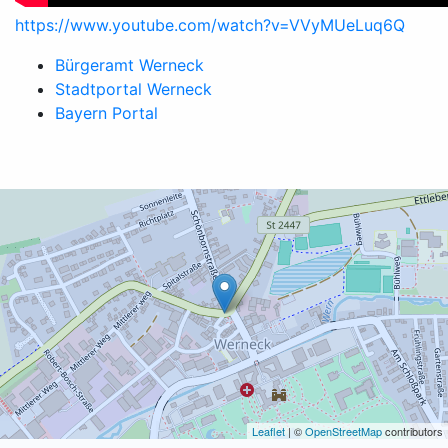
https://www.youtube.com/watch?v=VVyMUeLuq6Q
Bürgeramt Werneck
Stadtportal Werneck
Bayern Portal
Leaflet
| ©
OpenStreetMap
contributors