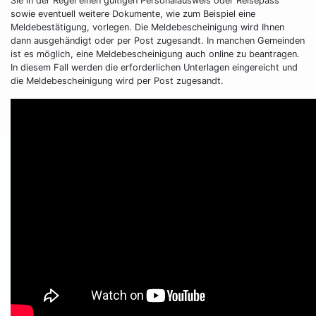
Sie in der Regel einen gültigen Personalausweis oder Reisepass
sowie eventuell weitere Dokumente, wie zum Beispiel eine
Meldebestätigung, vorlegen. Die Meldebescheinigung wird Ihnen
dann ausgehändigt oder per Post zugesandt. In manchen Gemeinden
ist es möglich, eine Meldebescheinigung auch online zu beantragen.
In diesem Fall werden die erforderlichen Unterlagen eingereicht und
die Meldebescheinigung wird per Post zugesandt.