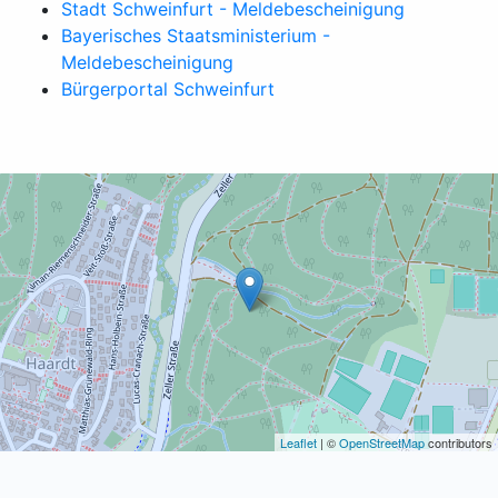
Stadt Schweinfurt - Meldebescheinigung
Bayerisches Staatsministerium -
Meldebescheinigung
Bürgerportal Schweinfurt
Leaflet
| ©
OpenStreetMap
contributors