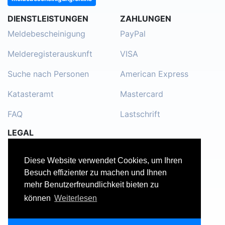
DIENSTLEISTUNGEN
ZAHLUNGEN
Meldebescheinigung
PayPal
Melderegisterauskunft
VISA
Suche nach Personen
American Express
Katasteramt
Mastercard
FAQ
Lastschrift
LEGAL
Impressum
Diese Website verwendet Cookies, um Ihren
Kontakt
Besuch effizienter zu machen und Ihnen
mehr Benutzerfreundlichkeit bieten zu
Datenschutzerklärung
können
Weiterlesen
Nutzungsbedingungen