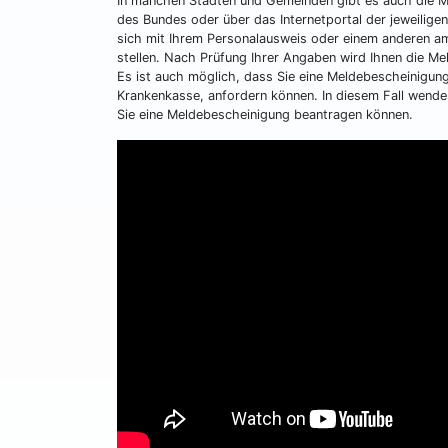
In manchen Städten und Gemeinden gibt es auch die Mö
des Bundes oder über das Internetportal der jeweilige
sich mit Ihrem Personalausweis oder einem anderen amt
stellen. Nach Prüfung Ihrer Angaben wird Ihnen die M
Es ist auch möglich, dass Sie eine Meldebescheinigu
Krankenkasse, anfordern können. In diesem Fall wende
Sie eine Meldebescheinigung beantragen können.