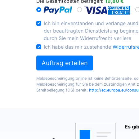
Die Gesamtkosten betragen:
19,80 €
Ich bin einverstanden und verlange ausdr
der beauftragten Dienstleistung beginnen
durch Sie mein Widerrufrecht verliere
Ich habe das mir zustehende
Widerrufsr
Auftrag erteilen
Meldebescheinigung.online ist keine Behördenseite, sond
Meldebescheinigung für Sie beidem zuständigen Amt zu
Streitbeilegung (OS) bereit:
http://ec.europa.eu/cons
Es gi