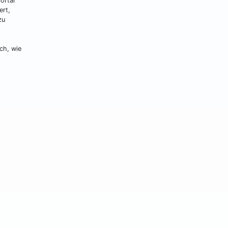
ortal
ert,
zu
ch, wie