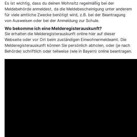
Es ist wichtig, dass du deinen Wohnsitz regelmäßig bei der
Meldebehörde anmeldest, da die Meldebescheinigung unter anderem
für viele amtliche Zwecke benötigt wird, z.B. bei der Beantragung
von Ausweisen oder bei der Anmeldung zur Schule.
Wo bekomme ich eine Melderegisterauskunft?
Sie erhalten die Melderegisterauskunft online hier auf dieser
Webseite oder vor Ort beim zuständigen Einwohnermeldeamt. Die
Melderegisterauskunft können Sie persönlich abholen, oder (je nach
Behörde) schriftlich oder teilweise (wie in Bayern) online beantragen.