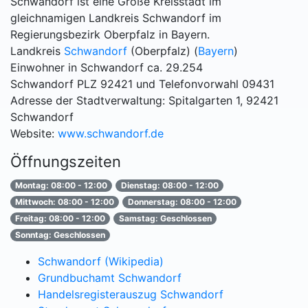
Schwandorf ist eine Große Kreisstadt im
gleichnamigen Landkreis Schwandorf im
Regierungsbezirk Oberpfalz in Bayern.
Landkreis
Schwandorf
(Oberpfalz) (
Bayern
)
Einwohner in Schwandorf ca. 29.254
Schwandorf PLZ 92421 und Telefonvorwahl 09431
Adresse der Stadtverwaltung: Spitalgarten 1, 92421
Schwandorf
Website:
www.schwandorf.de
Öffnungszeiten
Montag: 08:00 - 12:00
Dienstag: 08:00 - 12:00
Mittwoch: 08:00 - 12:00
Donnerstag: 08:00 - 12:00
Freitag: 08:00 - 12:00
Samstag: Geschlossen
Sonntag: Geschlossen
Schwandorf (Wikipedia)
Grundbuchamt Schwandorf
Handelsregisterauszug Schwandorf