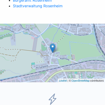
Bürgeramt Rosenheim
Stadtverwaltung Rosenheim
Leaflet
| ©
OpenStreetMap
contributors