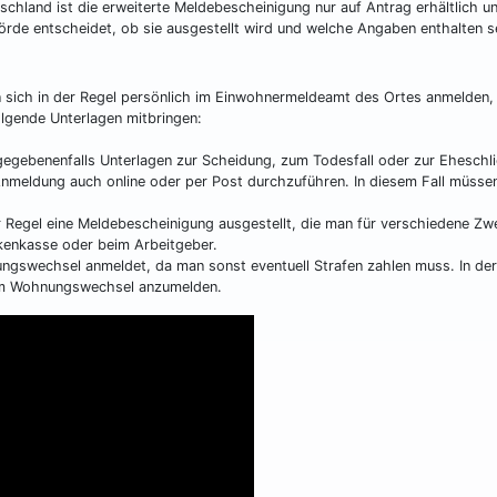
schland ist die erweiterte Meldebescheinigung nur auf Antrag erhältlich u
örde entscheidet, ob sie ausgestellt wird und welche Angaben enthalten s
ich in der Regel persönlich im Einwohnermeldeamt des Ortes anmelden,
lgende Unterlagen mitbringen:
gegebenenfalls Unterlagen zur Scheidung, zum Todesfall oder zur Eheschl
Anmeldung auch online oder per Post durchzuführen. In diesem Fall müsse
egel eine Meldebescheinigung ausgestellt, die man für verschiedene Zw
nkenkasse oder beim Arbeitgeber.
ngswechsel anmeldet, da man sonst eventuell Strafen zahlen muss. In der
dem Wohnungswechsel anzumelden.