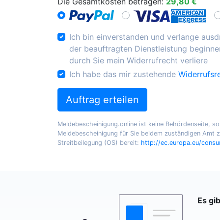
Die Gesamtkosten betragen:
29,80 €
Ich bin einverstanden und verlange ausdr
der beauftragten Dienstleistung beginnen
durch Sie mein Widerrufrecht verliere
Ich habe das mir zustehende
Widerrufsr
Auftrag erteilen
Meldebescheinigung.online ist keine Behördenseite, sond
Meldebescheinigung für Sie beidem zuständigen Amt zu
Streitbeilegung (OS) bereit:
http://ec.europa.eu/cons
Es gi