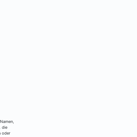
e Namen,
 die
a oder