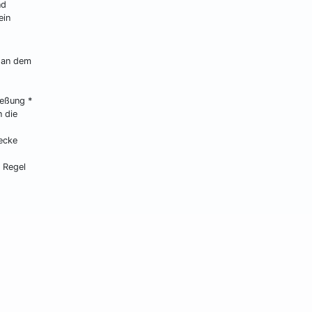
nd
ein
 an dem
ießung *
n die
ecke
 Regel