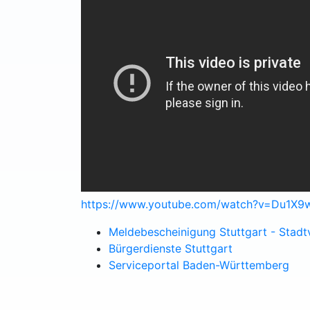
https://www.youtube.com/watch?v=Du1X
Meldebescheinigung Stuttgart - Stadt
Bürgerdienste Stuttgart
Serviceportal Baden-Württemberg