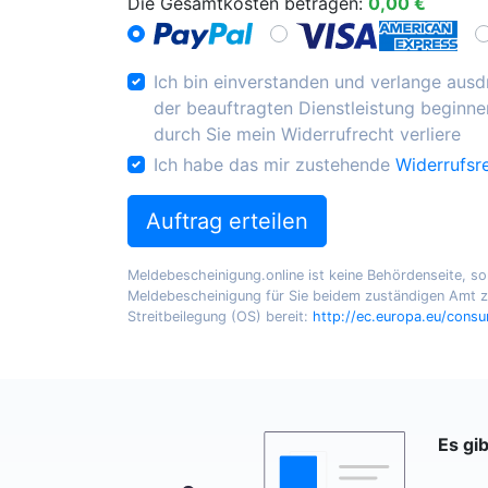
Die Gesamtkosten betragen:
0,00 €
Ich bin einverstanden und verlange ausdr
der beauftragten Dienstleistung beginnen
durch Sie mein Widerrufrecht verliere
Ich habe das mir zustehende
Widerrufsr
Auftrag erteilen
Meldebescheinigung.online ist keine Behördenseite, sond
Meldebescheinigung für Sie beidem zuständigen Amt zu
Streitbeilegung (OS) bereit:
http://ec.europa.eu/cons
Es gi