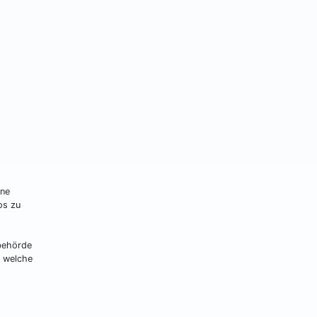
ine
os zu
ebehörde
d welche