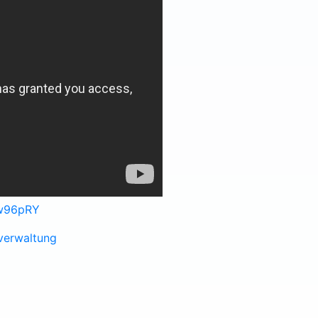
9w96pRY
verwaltung