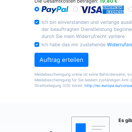
Die Gesamtkosten betragen:
19,80 €
Ich bin einverstanden und verlange ausdr
der beauftragten Dienstleistung beginnen
durch Sie mein Widerrufrecht verliere
Ich habe das mir zustehende
Widerrufsr
Auftrag erteilen
Meldebescheinigung.online ist keine Behördenseite, sond
Meldebescheinigung für Sie beidem zuständigen Amt zu
Streitbeilegung (OS) bereit:
http://ec.europa.eu/cons
Es gi