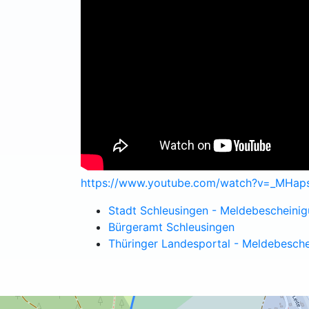
https://www.youtube.com/watch?v=_MHap
Stadt Schleusingen - Meldebescheini
Bürgeramt Schleusingen
Thüringer Landesportal - Meldebesch