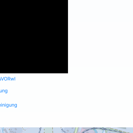
sVORwI
gung
einigung