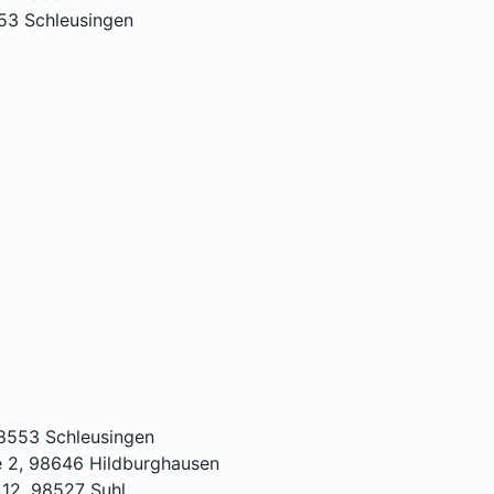
53 Schleusingen
98553 Schleusingen
e 2, 98646 Hildburghausen
 12, 98527 Suhl