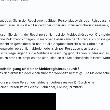
ötigen Sie in der Regel einen gültigen Personalausweis oder Reisepass. I
ent, zum Beispiel ein Führerschein oder ein Sozialversicherungsausweis, 
en Sie sich in der Regel persönlich bei der Meldebehörde vor Ort melde
nde Dokument vorlegen. In manchen Fällen kann der Antrag auch online ges
tsächlich gemeldet sind und ob alle Angaben korrekt sind. Sobald die
 entweder persönlich abholen oder sich per Post zusenden lassen.
dliche Regelungen für die Meldebescheinigung gibt, die von Bundesland zu
n zu erhalten, empfiehlt es sich, sich an die Meldebehörde in Ihrem Woh
escheinigung und einer Melderegisterauskunft?
as den aktuellen oder einen früheren Wohnsitz bestätigt. Die Meldebesche
 wo ein andere Person gemeldet ist (Adressauskunft). Durch eine
einer Person (zum Beispiel Schuldner, Freund) ermitteln.