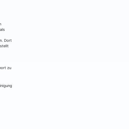
n
als
n. Dort
tellt
nort zu
inigung