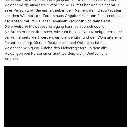
Meldebehörde ausgestellt wird und Auskunft über den Meldestatus
einer Person gibt. Sie enthält neben dem Namen, dem Geburtsdatum
und dem Wohnort der Person auch Angaben zu ihrem Familienstand,
der Anzahl der im Haushalt lebenden Personen und dem Beruf.
Die erweiterte Meldebescheinigung kann von verschiedenen
Behörden oder Institutionen, wie zum Beispiel von Arbeitgebern oder
Banken, angefordert werden, um die Identität und den Wohnsitz einer
Person zu überprüfen. In Deutschland und Östereich ist die
Meldebescheinigung Aufabe des Melderegisters, in dem alle
Meldungen von Personen erfasst werden, die in Deutschland
wohnen.