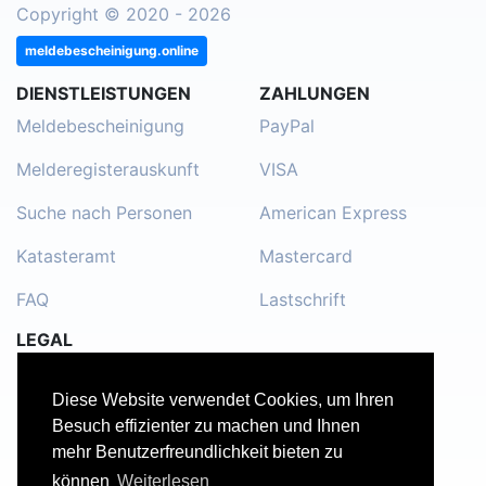
Copyright © 2020 - 2026
meldebescheinigung.online
DIENSTLEISTUNGEN
ZAHLUNGEN
Meldebescheinigung
PayPal
Melderegisterauskunft
VISA
Suche nach Personen
American Express
Katasteramt
Mastercard
FAQ
Lastschrift
LEGAL
Impressum
Diese Website verwendet Cookies, um Ihren
Kontakt
Besuch effizienter zu machen und Ihnen
mehr Benutzerfreundlichkeit bieten zu
Datenschutzerklärung
können
Weiterlesen