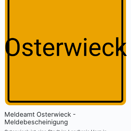
Meldeamt Osterwieck -
Meldebescheinigung