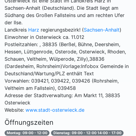
Osterwieck ist eine Stadt im Landkreis Harz in
Sachsen-Anhalt (Deutschland). Die Stadt liegt am
Südhang des Großen Fallsteins und am rechten Ufer
der Ilse.
Landkreis
Harz
regierungsbezirk! (
Sachsen-Anhalt
)
Einwohner in Osterwieck ca. 11.012
Postleitzahlen: , 38835 (Berßel, Bühne, Deersheim,
Hessen, Lüttgenrode, Osterode, Osterwieck, Rhoden,
Schauen, Veltheim, Wülperode, Zilly),38836
(Dardesheim, Rohrsheim)Vorlage:Infobox Gemeinde in
Deutschland/Wartung/PLZ enthält Text
Vorwahlen: 039421, 039422, 039426 (Rohrsheim,
Veltheim am Fallstein), 039458
Adresse der Stadtverwaltung: Am Markt 11, 38835
Osterwieck
Website:
www.stadt-osterwieck.de
Öffnungszeiten
Montag: 09:00 - 12:00
Dienstag: 09:00 - 12:00 14:00 - 17:00