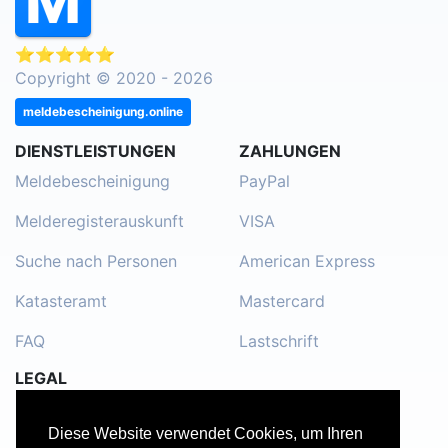
⭐⭐⭐⭐⭐
Copyright © 2020 - 2026
meldebescheinigung.online
DIENSTLEISTUNGEN
ZAHLUNGEN
Meldebescheinigung
PayPal
Melderegisterauskunft
VISA
Suche nach Personen
American Express
Katasteramt
Mastercard
FAQ
Lastschrift
LEGAL
Impressum
Diese Website verwendet Cookies, um Ihren