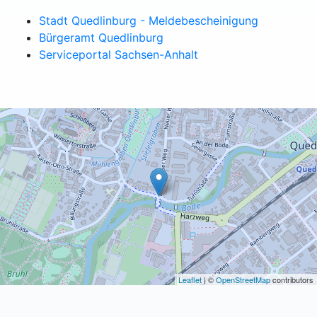
Stadt Quedlinburg - Meldebescheinigung
Bürgeramt Quedlinburg
Serviceportal Sachsen-Anhalt
Leaflet
| ©
OpenStreetMap
contributors