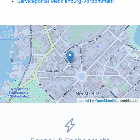
Serviceportal Mecklenburg-Vorpommern
Leaflet
| ©
OpenStreetMap
contributors