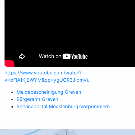
https://www.youtube.com/watch?
v=bFlA1KjEWYM&pp=ygUGR3JldmVu
Meldebescheinigung Greven
Bürgeramt Greven
Serviceportal Mecklenburg-Vorpommern