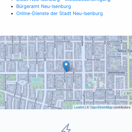
Bürgeramt Neu-Isenburg
Online-Dienste der Stadt Neu-Isenburg
Leaflet
| ©
OpenStreetMap
contributors