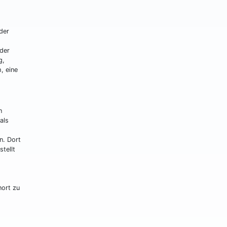
der
der
g,
, eine
n
als
n. Dort
tellt
nort zu