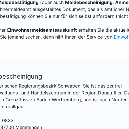
eldebestätigung
(oder auch
Meldebescheinigung
,
Anmel
hnermeldeamt ausgestelltes Dokument, das als amtlicher N
bestätigung können Sie nur für sich selbst anfordern (nicht
iner
Einwohnermeldeamtsauskunft
erhalten Sie die aktue
Sie jemand suchen, dann hilft ihnen der Service von
Einwo
escheinigung
erischen Regierungsbezirk Schwaben. Sie ist das zentral
altungs- und Handelszentrum in der Region Donau-Iller. D
 den Grenzfluss zu Baden-Württemberg, und ist nach Norden,
nterallgäu.
l 08331
1, 87700 Memmingen