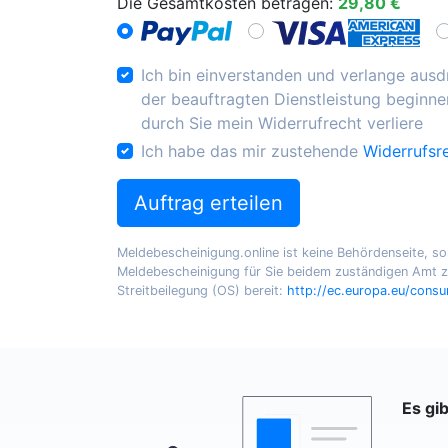
Die Gesamtkosten betragen:
29,80 €
Ich bin einverstanden und verlange ausdr
der beauftragten Dienstleistung beginnen
durch Sie mein Widerrufrecht verliere
Ich habe das mir zustehende
Widerrufsr
Auftrag erteilen
Meldebescheinigung.online ist keine Behördenseite, sond
Meldebescheinigung für Sie beidem zuständigen Amt zu
Streitbeilegung (OS) bereit:
http://ec.europa.eu/cons
Es gi