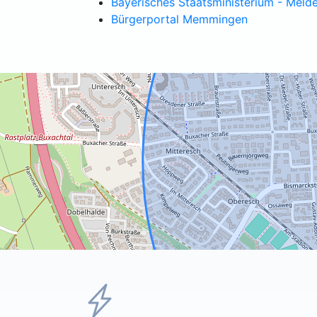
Bayerisches Staatsministerium - Meld
Bürgerportal Memmingen