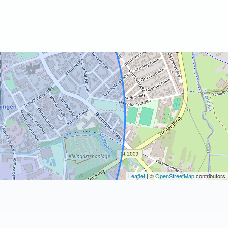
Leaflet
| ©
OpenStreetMap
contributors