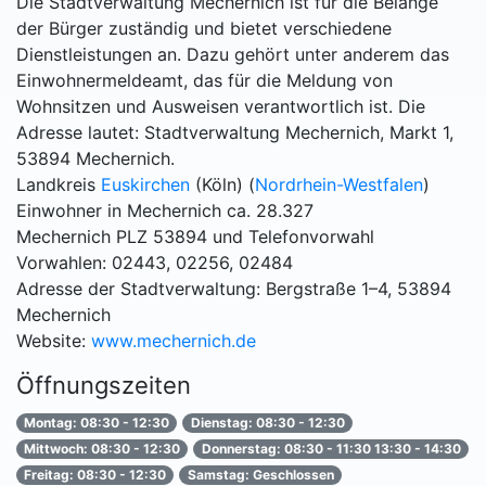
Die Stadtverwaltung Mechernich ist für die Belange
der Bürger zuständig und bietet verschiedene
Dienstleistungen an. Dazu gehört unter anderem das
Einwohnermeldeamt, das für die Meldung von
Wohnsitzen und Ausweisen verantwortlich ist. Die
Adresse lautet: Stadtverwaltung Mechernich, Markt 1,
53894 Mechernich.
Landkreis
Euskirchen
(Köln) (
Nordrhein-Westfalen
)
Einwohner in Mechernich ca. 28.327
Mechernich PLZ 53894 und Telefonvorwahl
Vorwahlen: 02443, 02256, 02484
Adresse der Stadtverwaltung: Bergstraße 1–4, 53894
Mechernich
Website:
www.mechernich.de
Öffnungszeiten
Montag: 08:30 - 12:30
Dienstag: 08:30 - 12:30
Mittwoch: 08:30 - 12:30
Donnerstag: 08:30 - 11:30 13:30 - 14:30
Freitag: 08:30 - 12:30
Samstag: Geschlossen