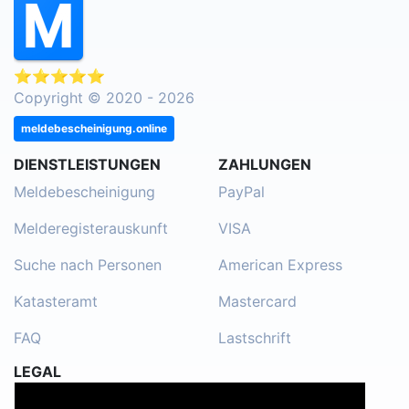
⭐⭐⭐⭐⭐
Copyright © 2020 - 2026
meldebescheinigung.online
DIENSTLEISTUNGEN
ZAHLUNGEN
Meldebescheinigung
PayPal
Melderegisterauskunft
VISA
Suche nach Personen
American Express
Katasteramt
Mastercard
FAQ
Lastschrift
LEGAL
Impressum