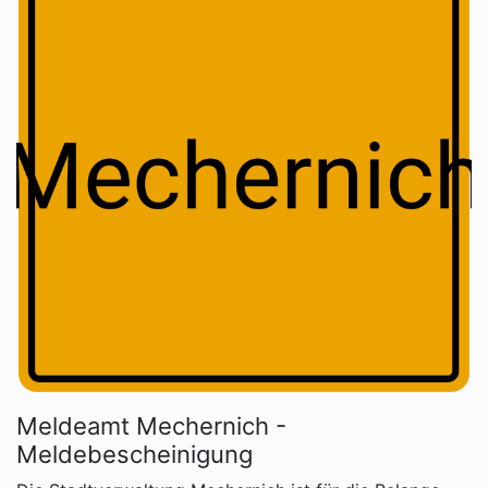
Meldeamt Mechernich -
Meldebescheinigung