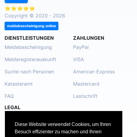
⭐⭐⭐⭐⭐
Copyright © 2020 - 2026
meldebescheinigung.online
DIENSTLEISTUNGEN
ZAHLUNGEN
Meldebescheinigung
PayPal
Melderegisterauskunft
VISA
Suche nach Personen
American Express
Katasteramt
Mastercard
FAQ
Lastschrift
LEGAL
Impressum
Diese Website verwendet Cookies, um Ihren
Kontakt
Besuch effizienter zu machen und Ihnen