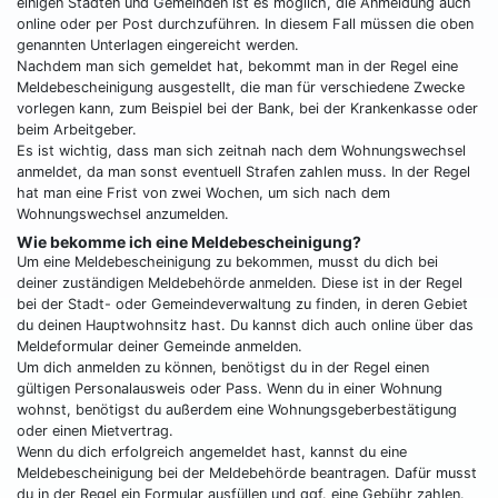
einigen Städten und Gemeinden ist es möglich, die Anmeldung auch
online oder per Post durchzuführen. In diesem Fall müssen die oben
genannten Unterlagen eingereicht werden.
Nachdem man sich gemeldet hat, bekommt man in der Regel eine
Meldebescheinigung ausgestellt, die man für verschiedene Zwecke
vorlegen kann, zum Beispiel bei der Bank, bei der Krankenkasse oder
beim Arbeitgeber.
Es ist wichtig, dass man sich zeitnah nach dem Wohnungswechsel
anmeldet, da man sonst eventuell Strafen zahlen muss. In der Regel
hat man eine Frist von zwei Wochen, um sich nach dem
Wohnungswechsel anzumelden.
Wie bekomme ich eine Meldebescheinigung?
Um eine Meldebescheinigung zu bekommen, musst du dich bei
deiner zuständigen Meldebehörde anmelden. Diese ist in der Regel
bei der Stadt- oder Gemeindeverwaltung zu finden, in deren Gebiet
du deinen Hauptwohnsitz hast. Du kannst dich auch online über das
Meldeformular deiner Gemeinde anmelden.
Um dich anmelden zu können, benötigst du in der Regel einen
gültigen Personalausweis oder Pass. Wenn du in einer Wohnung
wohnst, benötigst du außerdem eine Wohnungsgeberbestätigung
oder einen Mietvertrag.
Wenn du dich erfolgreich angemeldet hast, kannst du eine
Meldebescheinigung bei der Meldebehörde beantragen. Dafür musst
du in der Regel ein Formular ausfüllen und ggf. eine Gebühr zahlen.