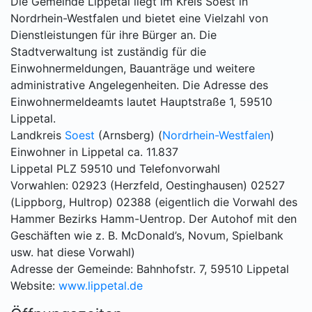
Die Gemeinde Lippetal liegt im Kreis Soest in
Nordrhein-Westfalen und bietet eine Vielzahl von
Dienstleistungen für ihre Bürger an. Die
Stadtverwaltung ist zuständig für die
Einwohnermeldungen, Bauanträge und weitere
administrative Angelegenheiten. Die Adresse des
Einwohnermeldeamts lautet Hauptstraße 1, 59510
Lippetal.
Landkreis
Soest
(Arnsberg) (
Nordrhein-Westfalen
)
Einwohner in Lippetal ca. 11.837
Lippetal PLZ 59510 und Telefonvorwahl
Vorwahlen: 02923 (Herzfeld, Oestinghausen) 02527
(Lippborg, Hultrop) 02388 (eigentlich die Vorwahl des
Hammer Bezirks Hamm-Uentrop. Der Autohof mit den
Geschäften wie z. B. McDonald’s, Novum, Spielbank
usw. hat diese Vorwahl)
Adresse der Gemeinde: Bahnhofstr. 7, 59510 Lippetal
Website:
www.lippetal.de