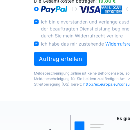
Die Gesamtkosten betragen:
19,80 €
Ich bin einverstanden und verlange ausdr
der beauftragten Dienstleistung beginnen
durch Sie mein Widerrufrecht verliere
Ich habe das mir zustehende
Widerrufsr
Auftrag erteilen
Meldebescheinigung.online ist keine Behördenseite, sond
Meldebescheinigung für Sie beidem zuständigen Amt zu
Streitbeilegung (OS) bereit:
http://ec.europa.eu/cons
Es gi