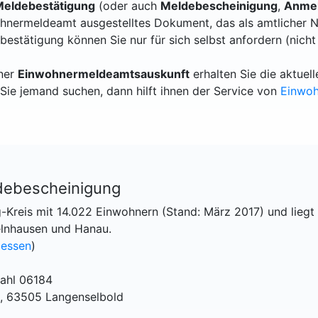
eldebestätigung
(oder auch
Meldebescheinigung
,
Anmel
hnermeldeamt ausgestelltes Dokument, das als amtlicher N
bestätigung können Sie nur für sich selbst anfordern (nicht
iner
Einwohnermeldeamtsauskunft
erhalten Sie die aktue
Sie jemand suchen, dann hilft ihnen der Service von
Einwo
debescheinigung
g-Kreis mit 14.022 Einwohnern (Stand: März 2017) und liegt
elnhausen und Hanau.
essen
)
ahl 06184
2, 63505 Langenselbold