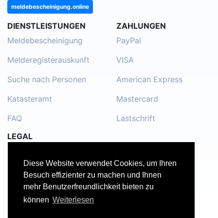
meldebescheinigung.online
DIENSTLEISTUNGEN
ZAHLUNGEN
Meldebescheinigung
PayPal
Melderegisterauskunft
VISA
Suche nach Personen
American Express
Katasteramt
Mastercard
FAQ
Lastschrift
LEGAL
Impressum
Diese Website verwendet Cookies, um Ihren
Kontakt
Besuch effizienter zu machen und Ihnen
mehr Benutzerfreundlichkeit bieten zu
Datenschutzerklärung
können
Weiterlesen
Nutzungsbedingungen