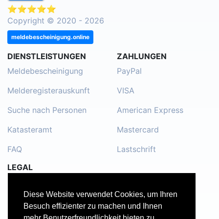
⭐⭐⭐⭐⭐
Copyright © 2020 - 2026
meldebescheinigung.online
DIENSTLEISTUNGEN
ZAHLUNGEN
Meldebescheinigung
PayPal
Melderegisterauskunft
VISA
Suche nach Personen
American Express
Katasteramt
Mastercard
FAQ
Lastschrift
LEGAL
Impressum
Diese Website verwendet Cookies, um Ihren
Kontakt
Besuch effizienter zu machen und Ihnen
mehr Benutzerfreundlichkeit bieten zu