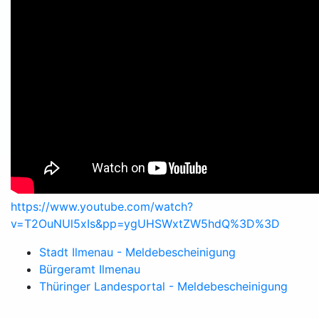
https://www.youtube.com/watch?
v=T2OuNUl5xIs&pp=ygUHSWxtZW5hdQ%3D%3D
Stadt Ilmenau - Meldebescheinigung
Bürgeramt Ilmenau
Thüringer Landesportal - Meldebescheinigung