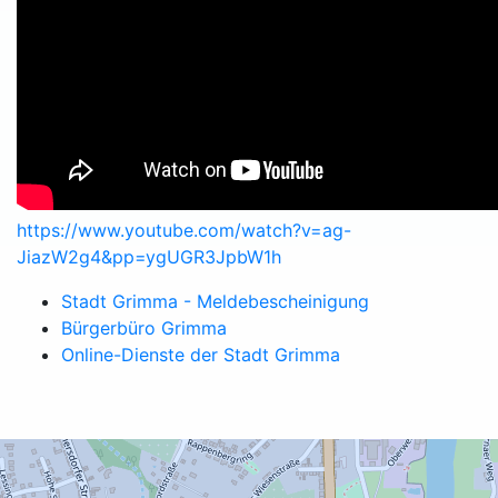
https://www.youtube.com/watch?v=ag-
JiazW2g4&pp=ygUGR3JpbW1h
Stadt Grimma - Meldebescheinigung
Bürgerbüro Grimma
Online-Dienste der Stadt Grimma