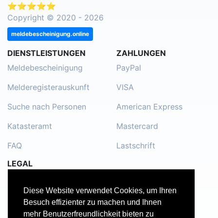
⭐⭐⭐⭐⭐
Copyright © 2020 - 2026
meldebescheinigung.online
DIENSTLEISTUNGEN
ZAHLUNGEN
Meldebescheinigung
PayPal
Melderegisterauskunft
VISA
Suche nach Personen
American Express
Katasteramt
Mastercard
FAQ
Lastschrift
LEGAL
Impressum
Diese Website verwendet Cookies, um Ihren
Kontakt
Besuch effizienter zu machen und Ihnen
mehr Benutzerfreundlichkeit bieten zu
Datenschutzerklärung