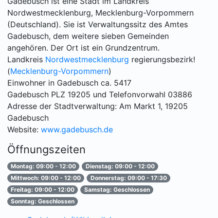
Gadebusch ist eine Stadt im Landkreis
Nordwestmecklenburg, Mecklenburg-Vorpommern
(Deutschland). Sie ist Verwaltungssitz des Amtes
Gadebusch, dem weitere sieben Gemeinden
angehören. Der Ort ist ein Grundzentrum.
Landkreis
Nordwestmecklenburg
regierungsbezirk!
(
Mecklenburg-Vorpommern
)
Einwohner in Gadebusch ca. 5417
Gadebusch PLZ 19205 und Telefonvorwahl 03886
Adresse der Stadtverwaltung: Am Markt 1, 19205
Gadebusch
Website:
www.gadebusch.de
Öffnungszeiten
Montag: 09:00 - 12:00
Dienstag: 09:00 - 12:00
Mittwoch: 09:00 - 12:00
Donnerstag: 09:00 - 17:30
Freitag: 09:00 - 12:00
Samstag: Geschlossen
Sonntag: Geschlossen