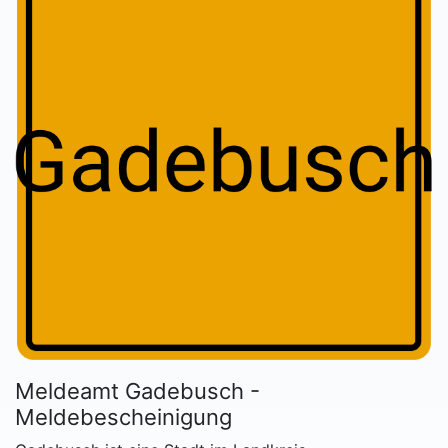
Meldeamt Gadebusch -
Meldebescheinigung