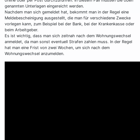
online oder per Post durchzuführen. In diesem Fall müssen die oben
genannten Unterlagen eingereicht werden.
Nachdem man sich gemeldet hat, bekommt man in der Regel eine
Meldebescheinigung ausgestellt, die man für verschiedene Zwecke
vorlegen kann, zum Beispiel bei der Bank, bei der Krankenkasse oder
beim Arbeitgeber.
Es ist wichtig, dass man sich zeitnah nach dem Wohnungswechsel
anmeldet, da man sonst eventuell Strafen zahlen muss. In der Regel
hat man eine Frist von zwei Wochen, um sich nach dem
Wohnungswechsel anzumelden.