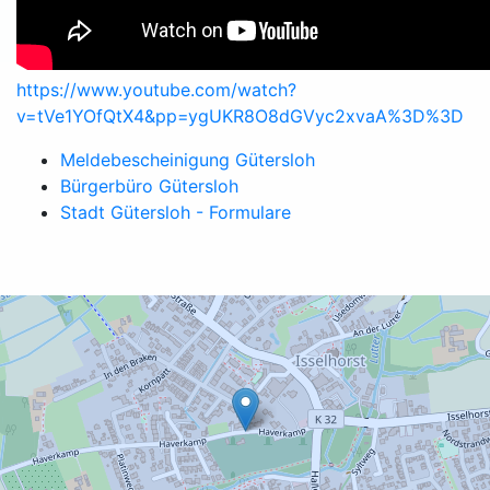
https://www.youtube.com/watch?
v=tVe1YOfQtX4&pp=ygUKR8O8dGVyc2xvaA%3D%3D
Meldebescheinigung Gütersloh
Bürgerbüro Gütersloh
Stadt Gütersloh - Formulare