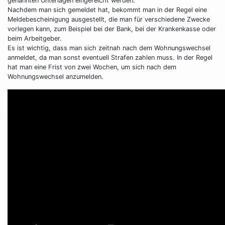
genannten Unterlagen eingereicht werden.
Nachdem man sich gemeldet hat, bekommt man in der Regel eine
Meldebescheinigung ausgestellt, die man für verschiedene Zwecke
vorlegen kann, zum Beispiel bei der Bank, bei der Krankenkasse oder
beim Arbeitgeber.
Es ist wichtig, dass man sich zeitnah nach dem Wohnungswechsel
anmeldet, da man sonst eventuell Strafen zahlen muss. In der Regel
hat man eine Frist von zwei Wochen, um sich nach dem
Wohnungswechsel anzumelden.