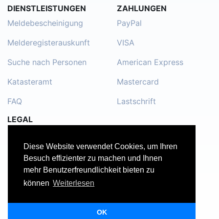
DIENSTLEISTUNGEN
ZAHLUNGEN
Meldebescheinigung
PayPal
Melderegisterauskunft
VISA
Suche nach Personen
American Express
Katasteramt
Mastercard
FAQ
Lastschrift
LEGAL
Impressum
Diese Website verwendet Cookies, um Ihren
Kontakt
Besuch effizienter zu machen und Ihnen
mehr Benutzerfreundlichkeit bieten zu
Datenschutzerklärung
können
Weiterlesen
Nutzungsbedingungen
OK