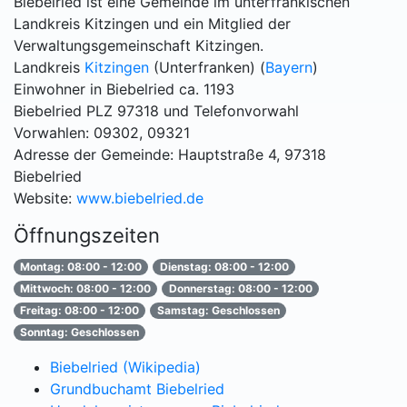
Biebelried ist eine Gemeinde im unterfränkischen
Landkreis Kitzingen und ein Mitglied der
Verwaltungsgemeinschaft Kitzingen.
Landkreis
Kitzingen
(Unterfranken) (
Bayern
)
Einwohner in Biebelried ca. 1193
Biebelried PLZ 97318 und Telefonvorwahl
Vorwahlen: 09302, 09321
Adresse der Gemeinde: Hauptstraße 4, 97318
Biebelried
Website:
www.biebelried.de
Öffnungszeiten
Montag: 08:00 - 12:00
Dienstag: 08:00 - 12:00
Mittwoch: 08:00 - 12:00
Donnerstag: 08:00 - 12:00
Freitag: 08:00 - 12:00
Samstag: Geschlossen
Sonntag: Geschlossen
Biebelried (Wikipedia)
Grundbuchamt Biebelried