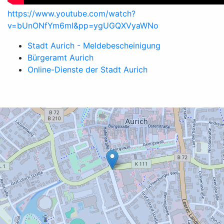
https://www.youtube.com/watch?
v=bUnONfYm6mI&pp=ygUGQXVyaWNo
Stadt Aurich - Meldebescheinigung
Bürgeramt Aurich
Online-Dienste der Stadt Aurich