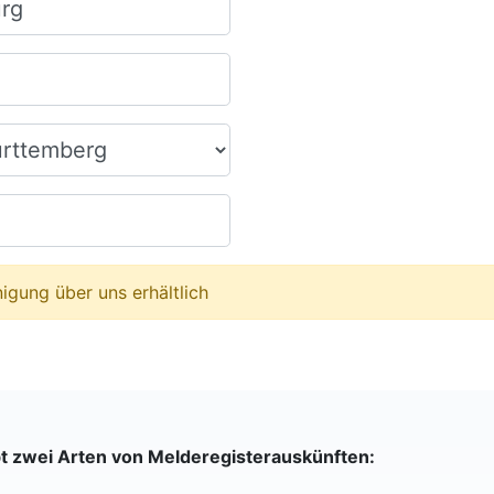
igung über uns erhältlich
bt zwei Arten von Melderegisterauskünften: