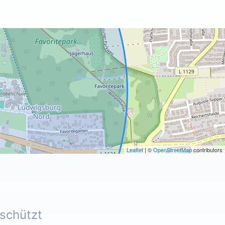
Leaflet
| ©
OpenStreetMap
contributors
eschützt