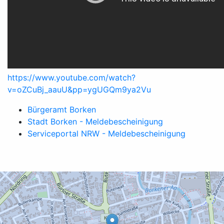
https://www.youtube.com/watch?
v=oZCuBj_aauU&pp=ygUGQm9ya2Vu
Bürgeramt Borken
Stadt Borken - Meldebescheinigung
Serviceportal NRW - Meldebescheinigung