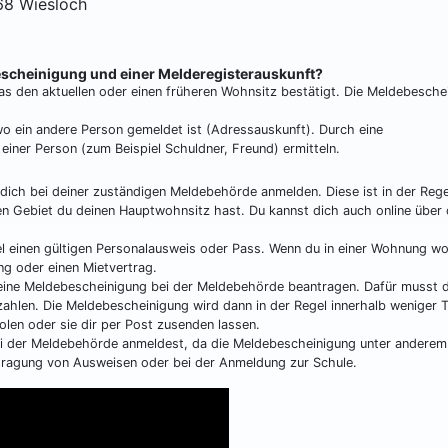
168 Wiesloch
escheinigung und einer Melderegisterauskunft?
as den aktuellen oder einen früheren Wohnsitz bestätigt. Die Meldebesche
 wo ein andere Person gemeldet ist (Adressauskunft). Durch eine
einer Person (zum Beispiel Schuldner, Freund) ermitteln.
ch bei deiner zuständigen Meldebehörde anmelden. Diese ist in der Rege
en Gebiet du deinen Hauptwohnsitz hast. Du kannst dich auch online über
l einen gültigen Personalausweis oder Pass. Wenn du in einer Wohnung w
g oder einen Mietvertrag.
eine Meldebescheinigung bei der Meldebehörde beantragen. Dafür musst d
 zahlen. Die Meldebescheinigung wird dann in der Regel innerhalb weniger 
olen oder sie dir per Post zusenden lassen.
ei der Meldebehörde anmeldest, da die Meldebescheinigung unter anderem
antragung von Ausweisen oder bei der Anmeldung zur Schule.