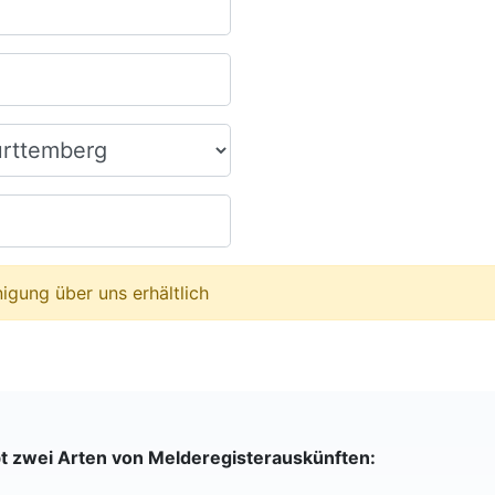
igung über uns erhältlich
bt zwei Arten von Melderegisterauskünften: