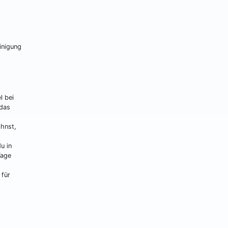
inigung
l bei
 das
ohnst,
u in
Tage
 für