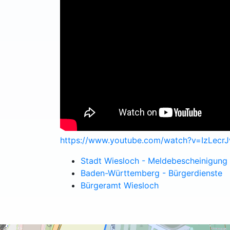
https://www.youtube.com/watch?v=IzLecr
Stadt Wiesloch - Meldebescheinigung
Baden-Württemberg - Bürgerdienste
Bürgeramt Wiesloch