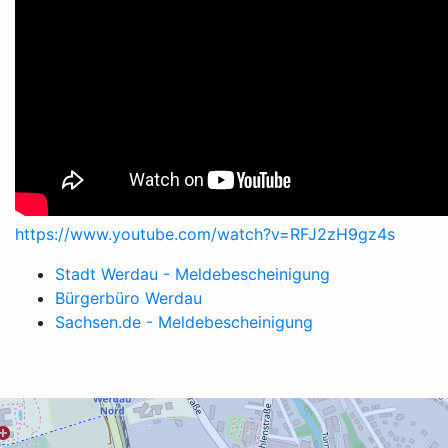
https://www.youtube.com/watch?v=RFJ2zH9gz4s
Stadt Werdau - Meldebescheinigung
Bürgerbüro Werdau
Sachsen.de - Meldebescheinigung