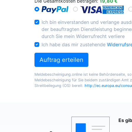
Die Gesamtkosten betragen:
19,80 €
Ich bin einverstanden und verlange ausdr
der beauftragten Dienstleistung beginnen
durch Sie mein Widerrufrecht verliere
Ich habe das mir zustehende
Widerrufsr
Auftrag erteilen
Meldebescheinigung.online ist keine Behördenseite, sond
Meldebescheinigung für Sie beidem zuständigen Amt zu
Streitbeilegung (OS) bereit:
http://ec.europa.eu/cons
Es gi