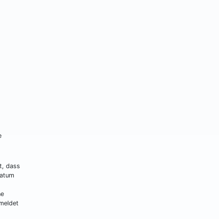
e
t, dass
datum
ne
meldet