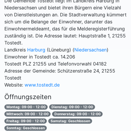
Die Gemeinde Tostedt liegt im Landkreis Harburg in
Niedersachsen und bietet ihren Bürgern eine Vielzahl
von Dienstleistungen an. Die Stadtverwaltung kümmert
sich um die Belange der Einwohner, darunter das
Einwohnermeldeamt, das für die Melderegisterführung
zuständig ist. Die Adresse lautet: Hauptstraße 1, 21255
Tostedt.
Landkreis
Harburg
(Lüneburg) (
Niedersachsen
)
Einwohner in Tostedt ca. 14.206
Tostedt PLZ 21255 und Telefonvorwahl 04182
Adresse der Gemeinde: Schützenstraße 24, 21255
Tostedt
Website:
www.tostedt.de
Öffnungszeiten
Montag: 09:00 - 12:00
Dienstag: 09:00 - 12:00
Mittwoch: 09:00 - 12:00
Donnerstag: 09:00 - 12:00
Freitag: 09:00 - 12:00
Samstag: Geschlossen
Sonntag: Geschlossen