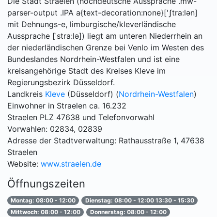
Die Stadt Straelen (hochdeutsche Aussprache .mw-
parser-output .IPA a{text-decoration:none}['ʃtra:lən]
mit Dehnungs-e, limburgische/kleverländische
Aussprache [ˈstra:lə]) liegt am unteren Niederrhein an
der niederländischen Grenze bei Venlo im Westen des
Bundeslandes Nordrhein-Westfalen und ist eine
kreisangehörige Stadt des Kreises Kleve im
Regierungsbezirk Düsseldorf.
Landkreis
Kleve
(Düsseldorf) (
Nordrhein-Westfalen
)
Einwohner in Straelen ca. 16.232
Straelen PLZ 47638 und Telefonvorwahl
Vorwahlen: 02834, 02839
Adresse der Stadtverwaltung: Rathausstraße 1, 47638
Straelen
Website:
www.straelen.de
Öffnungszeiten
Montag: 08:00 - 12:00
Dienstag: 08:00 - 12:00 13:30 - 15:30
Mittwoch: 08:00 - 12:00
Donnerstag: 08:00 - 12:00