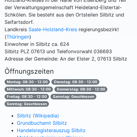
Holzland-Kreises in der Nähe von Eisenberg und Teil
der Verwaltungsgemeinschaft Heideland-Elstertal-
Schkölen. Sie besteht aus den Ortsteilen Silbitz und
Seifartsdorf.
Landkreis
Saale-Holzland-Kreis
regierungsbezirk!
(
Thüringen
)
Einwohner in Silbitz ca. 624
Silbitz PLZ 07613 und Telefonvorwahl 036693
Adresse der Gemeinde: An der Elster 2, 07613 Silbitz
Öffnungszeiten
Montag: 08:30 - 12:00
Dienstag: 08:30 - 12:00
Mittwoch: 08:30 - 12:00
Donnerstag: 08:30 - 12:00
Freitag: 08:30 - 12:00
Samstag: Geschlossen
Sonntag: Geschlossen
Silbitz (Wikipedia)
Grundbuchamt Silbitz
Handelsregisterauszug Silbitz