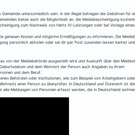
 Gemeinde unterschiedlich sein. In der Regel betragen die Gebühren für e
meinden bieten auch die Möglichkeit an, die Meldebescheinigung kostenl
scheinigung zum Nachweis von Hartz-IV-Leistungen oder bei Vorlage eines
 die genauen Kosten und mögliche Ermäßigungen zu informieren. Die Meld
gung persönlich abholen oder sie dir per Post zusenden lassen kannst un
das von der Meldebehörde ausgestellt wird und Auskunft über den Meldes
m Geburtsdatum und dem Wohnort der Person auch Angaben zu ihrem
ersonen und dem Beruf.
enen Behörden oder Institutionen, wie zum Beispiel von Arbeitgebern ode
Wohnsitz einer Person zu überprüfen. In Deutschland und Östereich ist die
m alle Meldungen von Personen erfasst werden, die in Deutschland wohne