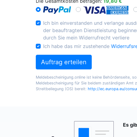
Die Gesamtkosten betragen:
19,80 €
Ich bin einverstanden und verlange ausdr
der beauftragten Dienstleistung beginnen
durch Sie mein Widerrufrecht verliere
Ich habe das mir zustehende
Widerrufsr
Auftrag erteilen
Meldebescheinigung.online ist keine Behördenseite, sond
Meldebescheinigung für Sie beidem zuständigen Amt zu
Streitbeilegung (OS) bereit:
http://ec.europa.eu/cons
Es gi