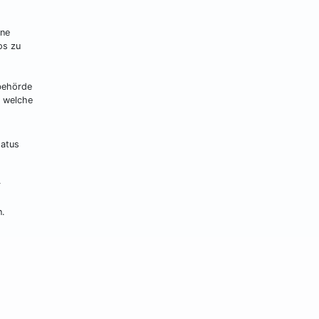
ine
os zu
ebehörde
d welche
tatus
r
n.