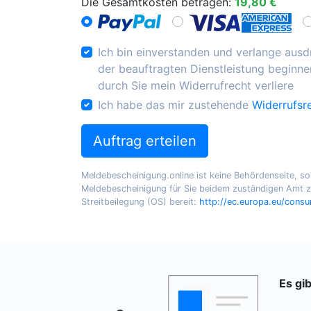
Die Gesamtkosten betragen:
19,80 €
Ich bin einverstanden und verlange ausdr
der beauftragten Dienstleistung beginnen
durch Sie mein Widerrufrecht verliere
Ich habe das mir zustehende
Widerrufsr
Auftrag erteilen
Meldebescheinigung.online ist keine Behördenseite, sond
Meldebescheinigung für Sie beidem zuständigen Amt zu
Streitbeilegung (OS) bereit:
http://ec.europa.eu/cons
Es gi